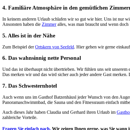
4. Familiäre Atmosphäre in den gemütlichen Zimmer
In keinem anderen Urlaub schlafen wir so gut wie hier. Uns ist nur w
Ansonsten haben die
Zimmer
alles, was man braucht und wenn doch ma
5. Alles ist in der Nähe
Zum Beispiel der
Ortskern von Seefeld
. Hier gehen wir gerne einkau
6. Das wahnsinnig nette Personal
Und das ist überhaupt nicht übertrieben. Wir fühlen uns seit unserem
Das merken wir und das wird sicher auch jeder andere Gast merken. D
7. Das Schwesternhotel
Auch wenn uns im Gasthof Batzenhäusl jeder Wunsch von den Augen
Panoramaschwimmbad, die Sauna und den Fitnessraum einfach mitb
Auch dieses Jahr haben Claudia und Gerhard ihren Urlaub im
Gastho
zahlreiche Vorteile.
Fragen Sie einfach nach.
Wir zeigen Ihnen gerne, was Sie wann 