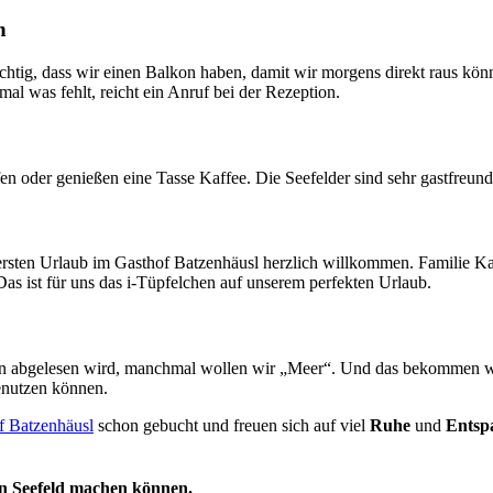
n
ichtig, dass wir einen Balkon haben, damit wir morgens direkt raus kön
l was fehlt, reicht ein Anruf bei der Rezeption.
fen oder genießen eine Tasse Kaffee. Die Seefelder sind sehr gastfreun
 ersten Urlaub im Gasthof Batzenhäusl herzlich willkommen. Familie Ka
as ist für uns das i-Tüpfelchen auf unserem perfekten Urlaub.
 abgelesen wird, manchmal wollen wir „Meer“. Und das bekommen wi
enutzen können.
f Batzenhäusl
schon gebucht und freuen sich auf viel
Ruhe
und
Entsp
in Seefeld machen können.