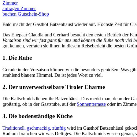
Zimmer
anfragen
Zimmer
buchen
Gutschein-Shop
Bald macht der Gasthof Batzenhäusl wieder auf. Höchste Zeit für Cla
Das Ehepaar Claudia und Gerhard besucht den ersten Betrieb der Famil
Vorsaison sind wir fast ganz für uns und können die Ruhe noch viel b
gut kennen, verraten sie Ihnen in diesem Reisebericht die besten G
1. Die Ruhe
Gerade in der Vorsaison können wir die besonders genießen. Was gib
strahlend blauem Himmel. Da ist jedes Wort zu viel.
2. Der unverwechselbare Tiroler Charme
Die Kaltschmids lieben ihr Batzenhäusl. Das merkt man, denn der Gast
großartig, ob in der Gaststube, auf der
Sonnenterrasse
oder im Zimmer
3. Die bodenständige Küche
Traditionell, gschmackig, zünftig
wird im Gasthof Batzenhäusl gekocht.
Radtour brauchen wir was Deftiges. Die Kaltschmids wissen genau, 