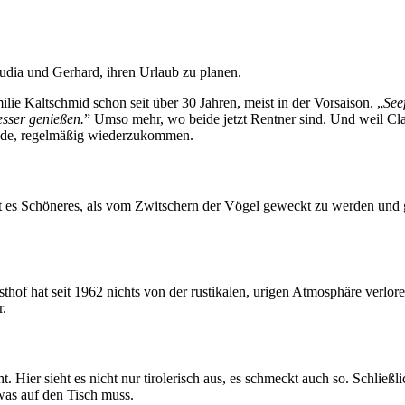
udia und Gerhard, ihren Urlaub zu planen.
ie Kaltschmid schon seit über 30 Jahren, meist in der Vorsaison. „
Seef
esser genießen.
” Umso mehr, wo beide jetzt Rentner sind. Und weil Cl
ründe, regelmäßig wiederzukommen.
t es Schöneres, als vom Zwitschern der Vögel geweckt zu werden und 
hof hat seit 1962 nichts von der rustikalen, urigen Atmosphäre verlor
.
 Hier sieht es nicht nur tirolerisch aus, es schmeckt auch so. Schließ
was auf den Tisch muss.