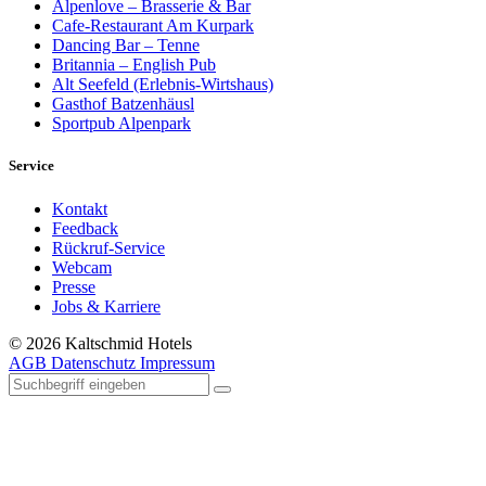
Alpenlove – Brasserie & Bar
Cafe-Restaurant Am Kurpark
Dancing Bar – Tenne
Britannia – English Pub
Alt Seefeld (Erlebnis-Wirtshaus)
Gasthof Batzenhäusl
Sportpub Alpenpark
Service
Kontakt
Feedback
Rückruf-Service
Webcam
Presse
Jobs & Karriere
© 2026 Kaltschmid Hotels
AGB
Datenschutz
Impressum