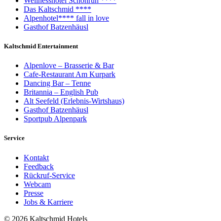
Wellnesshotel Schönruh ****
Das Kaltschmid ****
Alpenhotel**** fall in love
Gasthof Batzenhäusl
Kaltschmid Entertainment
Alpenlove – Brasserie & Bar
Cafe-Restaurant Am Kurpark
Dancing Bar – Tenne
Britannia – English Pub
Alt Seefeld (Erlebnis-Wirtshaus)
Gasthof Batzenhäusl
Sportpub Alpenpark
Service
Kontakt
Feedback
Rückruf-Service
Webcam
Presse
Jobs & Karriere
© 2026 Kaltschmid Hotels