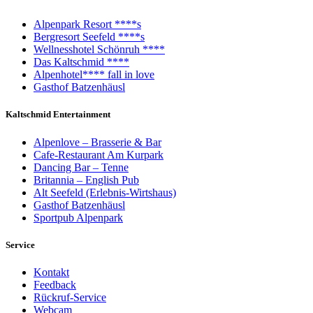
Alpenpark Resort ****s
Bergresort Seefeld ****s
Wellnesshotel Schönruh ****
Das Kaltschmid ****
Alpenhotel**** fall in love
Gasthof Batzenhäusl
Kaltschmid Entertainment
Alpenlove – Brasserie & Bar
Cafe-Restaurant Am Kurpark
Dancing Bar – Tenne
Britannia – English Pub
Alt Seefeld (Erlebnis-Wirtshaus)
Gasthof Batzenhäusl
Sportpub Alpenpark
Service
Kontakt
Feedback
Rückruf-Service
Webcam