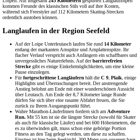
Loipen. Auf insgesamt
245 Kilometern
gespurten Langlaufloipen
kommen Freunde des klassischen Stils voll auf ihre Kosten,
während sich Freestyler auf 112 Kilometern Skating-Strecken
ordentlich austoben können.
Langlaufen in der Region Seefeld
Auf der Loipe Unterleutasch laufen Sie rund
14 Kilometer
entlang der markanten Arnspitze und Arnplattenspitze. Ihr
flacher Verlauf verspricht auch Anfängern ein schaffbares und
unvergessliches Naturerlebnis. Auf der
barrierefreien
Strecke
gibt es einige Einkehrmöglichkeiten, um eine kleine
Pause einzulegen.
Für
fortgeschrittene Langläufern
hält die
C 9
,
Plaik
, einige
Highlights und Überraschungen bereit. Der anstrengende
Anstieg belohnt am Ende mit einer wunderschönen Aussicht
über Leutasch. Am Ende der 8,7 Kilometer lange Runde
dürfen Sie sich über eine rasante Abfahrt freuen, die Sie
zurück zu Ihrem Ausgangspunkt führt.
Wahre Marathon-LäuferInnen fordern sich am
Adventure
Run.
Mit 55 km ist sie die längste Strecke (sowohl für Skater
als auch für klassische Läufer) und bei 600 Höhenmetern, die
es zu überwinden gilt, muss schon eine gehörige Portion
Fitness an den Tag gelegt werden, um diese zu schaffen.
Einstieg ist hier beim Seekirchl, 300 Meter von unserem haus