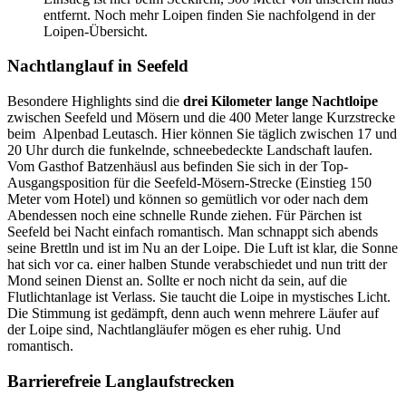
entfernt. Noch mehr Loipen finden Sie nachfolgend in der
Loipen-Übersicht.
Nachtlanglauf in Seefeld
Besondere Highlights sind die
drei Kilometer lange Nachtloipe
zwischen Seefeld und Mösern und die 400 Meter lange Kurzstrecke
beim Alpenbad Leutasch. Hier können Sie täglich zwischen 17 und
20 Uhr durch die funkelnde, schneebedeckte Landschaft laufen.
Vom Gasthof Batzenhäusl aus befinden Sie sich in der Top-
Ausgangsposition für die Seefeld-Mösern-Strecke (Einstieg 150
Meter vom Hotel) und können so gemütlich vor oder nach dem
Abendessen noch eine schnelle Runde ziehen. Für Pärchen ist
Seefeld bei Nacht einfach romantisch. Man schnappt sich abends
seine Brettln und ist im Nu an der Loipe. Die Luft ist klar, die Sonne
hat sich vor ca. einer halben Stunde verabschiedet und nun tritt der
Mond seinen Dienst an. Sollte er noch nicht da sein, auf die
Flutlichtanlage ist Verlass. Sie taucht die Loipe in mystisches Licht.
Die Stimmung ist gedämpft, denn auch wenn mehrere Läufer auf
der Loipe sind, Nachtlangläufer mögen es eher ruhig. Und
romantisch.
Barrierefreie Langlaufstrecken