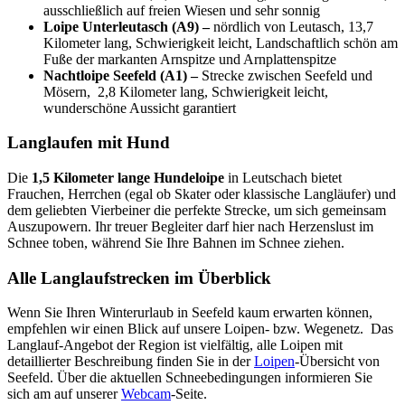
ausschließlich auf freien Wiesen und sehr sonnig
Loipe Unterleutasch (A9) –
nördlich von Leutasch, 13,7
Kilometer lang, Schwierigkeit leicht, Landschaftlich schön am
Fuße der markanten Arnspitze und Arnplattenspitze
Nachtloipe Seefeld (A1) –
Strecke zwischen Seefeld und
Mösern, 2,8 Kilometer lang, Schwierigkeit leicht,
wunderschöne Aussicht garantiert
Langlaufen mit Hund
Die
1,5 Kilometer lange Hundeloipe
in Leutschach bietet
Frauchen, Herrchen (egal ob Skater oder klassische Langläufer) und
dem geliebten Vierbeiner die perfekte Strecke, um sich gemeinsam
Auszupowern. Ihr treuer Begleiter darf hier nach Herzenslust im
Schnee toben, während Sie Ihre Bahnen im Schnee ziehen.
Alle Langlaufstrecken im Überblick
Wenn Sie Ihren Winterurlaub in Seefeld kaum erwarten können,
empfehlen wir einen Blick auf unsere Loipen- bzw. Wegenetz. Das
Langlauf-Angebot der Region ist vielfältig, alle Loipen mit
detaillierter Beschreibung finden Sie in der
Loipen
-Übersicht von
Seefeld. Über die aktuellen Schneebedingungen informieren Sie
sich am auf unserer
Webcam
-Seite.