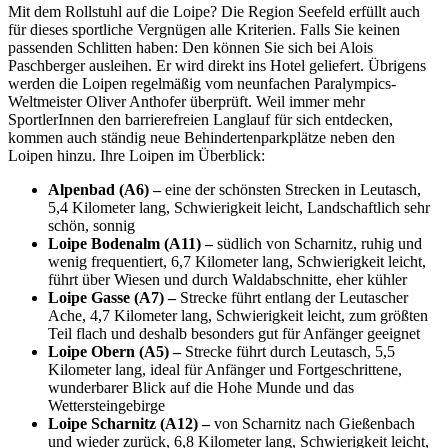
Mit dem Rollstuhl auf die Loipe? Die Region Seefeld erfüllt auch
für dieses sportliche Vergnügen alle Kriterien. Falls Sie keinen
passenden Schlitten haben: Den können Sie sich bei Alois
Paschberger ausleihen. Er wird direkt ins Hotel geliefert. Übrigens
werden die Loipen regelmäßig vom neunfachen Paralympics-
Weltmeister Oliver Anthofer überprüft. Weil immer mehr
SportlerInnen den barrierefreien Langlauf für sich entdecken,
kommen auch ständig neue Behindertenparkplätze neben den
Loipen hinzu. Ihre Loipen im Überblick:
Alpenbad (A6) –
eine der schönsten Strecken in Leutasch,
5,4 Kilometer lang, Schwierigkeit leicht, Landschaftlich sehr
schön, sonnig
Loipe Bodenalm (A11) –
südlich von Scharnitz, ruhig und
wenig frequentiert, 6,7 Kilometer lang, Schwierigkeit leicht,
führt über Wiesen und durch Waldabschnitte, eher kühler
Loipe Gasse (A7) –
Strecke führt entlang der Leutascher
Ache, 4,7 Kilometer lang, Schwierigkeit leicht, zum größten
Teil flach und deshalb besonders gut für Anfänger geeignet
Loipe Obern (A5) –
Strecke führt durch Leutasch, 5,5
Kilometer lang, ideal für Anfänger und Fortgeschrittene,
wunderbarer Blick auf die Hohe Munde und das
Wettersteingebirge
Loipe Scharnitz (A12) –
von Scharnitz nach Gießenbach
und wieder zurück, 6,8 Kilometer lang, Schwierigkeit leicht,