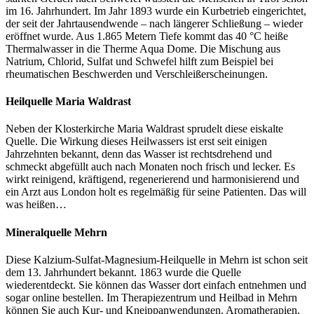
im 16. Jahrhundert. Im Jahr 1893 wurde ein Kurbetrieb eingerichtet,
der seit der Jahrtausendwende – nach längerer Schließung – wieder
eröffnet wurde. Aus 1.865 Metern Tiefe kommt das 40 °C heiße
Thermalwasser in die Therme Aqua Dome. Die Mischung aus
Natrium, Chlorid, Sulfat und Schwefel hilft zum Beispiel bei
rheumatischen Beschwerden und Verschleißerscheinungen.
Heilquelle Maria Waldrast
Neben der Klosterkirche Maria Waldrast sprudelt diese eiskalte
Quelle. Die Wirkung dieses Heilwassers ist erst seit einigen
Jahrzehnten bekannt, denn das Wasser ist rechtsdrehend und
schmeckt abgefüllt auch nach Monaten noch frisch und lecker. Es
wirkt reinigend, kräftigend, regenerierend und harmonisierend und
ein Arzt aus London holt es regelmäßig für seine Patienten. Das will
was heißen…
Mineralquelle Mehrn
Diese Kalzium-Sulfat-Magnesium-Heilquelle in Mehrn ist schon seit
dem 13. Jahrhundert bekannt. 1863 wurde die Quelle
wiederentdeckt. Sie können das Wasser dort einfach entnehmen und
sogar online bestellen. Im Therapiezentrum und Heilbad in Mehrn
können Sie auch Kur- und Kneippanwendungen, Aromatherapien,