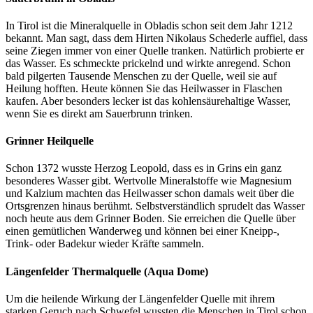
In Tirol ist die Mineralquelle in Obladis schon seit dem Jahr 1212
bekannt. Man sagt, dass dem Hirten Nikolaus Schederle auffiel, dass
seine Ziegen immer von einer Quelle tranken. Natürlich probierte er
das Wasser. Es schmeckte prickelnd und wirkte anregend. Schon
bald pilgerten Tausende Menschen zu der Quelle, weil sie auf
Heilung hofften. Heute können Sie das Heilwasser in Flaschen
kaufen. Aber besonders lecker ist das kohlensäurehaltige Wasser,
wenn Sie es direkt am Sauerbrunn trinken.
Grinner Heilquelle
Schon 1372 wusste Herzog Leopold, dass es in Grins ein ganz
besonderes Wasser gibt. Wertvolle Mineralstoffe wie Magnesium
und Kalzium machten das Heilwasser schon damals weit über die
Ortsgrenzen hinaus berühmt. Selbstverständlich sprudelt das Wasser
noch heute aus dem Grinner Boden. Sie erreichen die Quelle über
einen gemütlichen Wanderweg und können bei einer Kneipp-,
Trink- oder Badekur wieder Kräfte sammeln.
Längenfelder Thermalquelle (Aqua Dome)
Um die heilende Wirkung der Längenfelder Quelle mit ihrem
starken Geruch nach Schwefel wussten die Menschen in Tirol schon