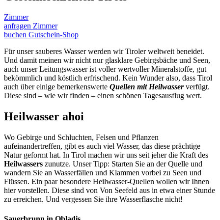
Zimmer
anfragen
Zimmer
buchen
Gutschein-Shop
Für unser sauberes Wasser werden wir Tiroler weltweit beneidet.
Und damit meinen wir nicht nur glasklare Gebirgsbäche und Seen,
auch unser Leitungswasser ist voller wertvoller Mineralstoffe, gut
bekömmlich und köstlich erfrischend. Kein Wunder also, dass Tirol
auch über einige bemerkenswerte
Quellen mit Heilwasser
verfügt.
Diese sind – wie wir finden – einen schönen Tagesausflug wert.
Heilwasser ahoi
Wo Gebirge und Schluchten, Felsen und Pflanzen
aufeinandertreffen, gibt es auch viel Wasser, das diese prächtige
Natur geformt hat. In Tirol machen wir uns seit jeher die Kraft des
Heilwassers
zunutze. Unser Tipp: Starten Sie an der Quelle und
wandern Sie an Wasserfällen und Klammen vorbei zu Seen und
Flüssen. Ein paar besondere Heilwasser-Quellen wollen wir Ihnen
hier vorstellen. Diese sind von Von Seefeld aus in etwa einer Stunde
zu erreichen. Und vergessen Sie ihre Wasserflasche nicht!
Sauerbrunn in Obladis